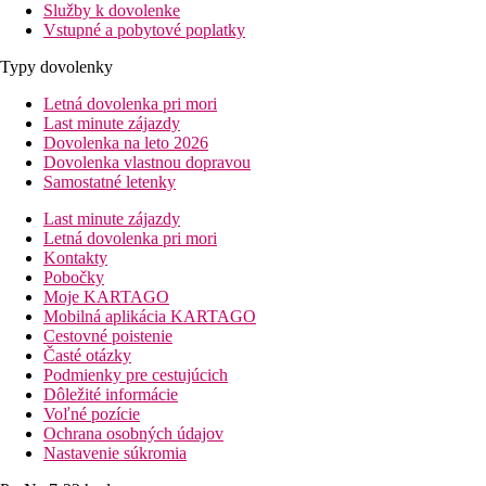
Služby k dovolenke
Vstupné a pobytové poplatky
Typy dovolenky
Letná dovolenka pri mori
Last minute zájazdy
Dovolenka na leto 2026
Dovolenka vlastnou dopravou
Samostatné letenky
Last minute zájazdy
Letná dovolenka pri mori
Kontakty
Pobočky
Moje KARTAGO
Mobilná aplikácia KARTAGO
Cestovné poistenie
Časté otázky
Podmienky pre cestujúcich
Dôležité informácie
Voľné pozície
Ochrana osobných údajov
Nastavenie súkromia