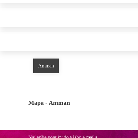
Amman
Mapa -
Amman
Najlepšie ponuky do vášho e-mailu