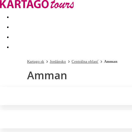
Last minute
Dovolenkové kluby
First minute - Leto 2026
Kartago.sk
Jordánsko
Centrálna oblasť
Amman
Amman