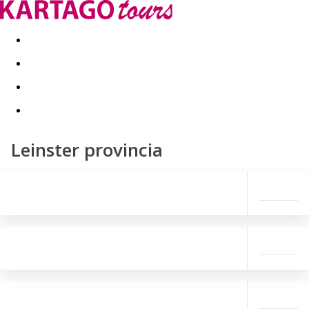
Last minute
Dovolenkové kluby
First minute - Leto 2026
Leinster provincia