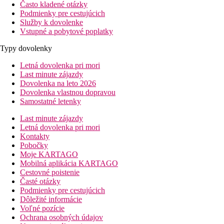
Často kladené otázky
Podmienky pre cestujúcich
Služby k dovolenke
Vstupné a pobytové poplatky
Typy dovolenky
Letná dovolenka pri mori
Last minute zájazdy
Dovolenka na leto 2026
Dovolenka vlastnou dopravou
Samostatné letenky
Last minute zájazdy
Letná dovolenka pri mori
Kontakty
Pobočky
Moje KARTAGO
Mobilná aplikácia KARTAGO
Cestovné poistenie
Časté otázky
Podmienky pre cestujúcich
Dôležité informácie
Voľné pozície
Ochrana osobných údajov