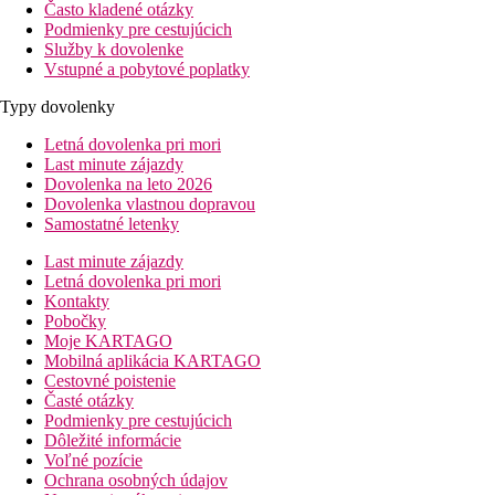
Často kladené otázky
Podmienky pre cestujúcich
Služby k dovolenke
Vstupné a pobytové poplatky
Typy dovolenky
Letná dovolenka pri mori
Last minute zájazdy
Dovolenka na leto 2026
Dovolenka vlastnou dopravou
Samostatné letenky
Last minute zájazdy
Letná dovolenka pri mori
Kontakty
Pobočky
Moje KARTAGO
Mobilná aplikácia KARTAGO
Cestovné poistenie
Časté otázky
Podmienky pre cestujúcich
Dôležité informácie
Voľné pozície
Ochrana osobných údajov