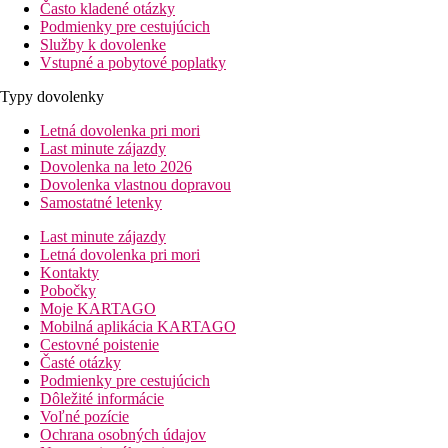
Často kladené otázky
Podmienky pre cestujúcich
Služby k dovolenke
Vstupné a pobytové poplatky
Typy dovolenky
Letná dovolenka pri mori
Last minute zájazdy
Dovolenka na leto 2026
Dovolenka vlastnou dopravou
Samostatné letenky
Last minute zájazdy
Letná dovolenka pri mori
Kontakty
Pobočky
Moje KARTAGO
Mobilná aplikácia KARTAGO
Cestovné poistenie
Časté otázky
Podmienky pre cestujúcich
Dôležité informácie
Voľné pozície
Ochrana osobných údajov