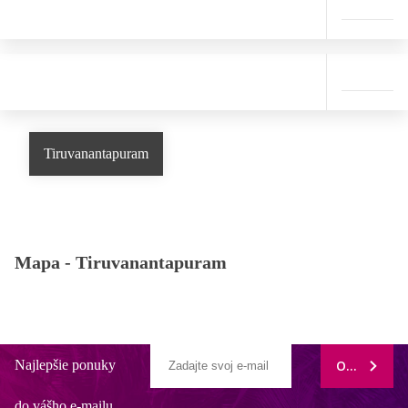
Tiruvanantapuram
Mapa -
Tiruvanantapuram
Najlepšie ponuky
ODOBERAŤ
do vášho e-mailu