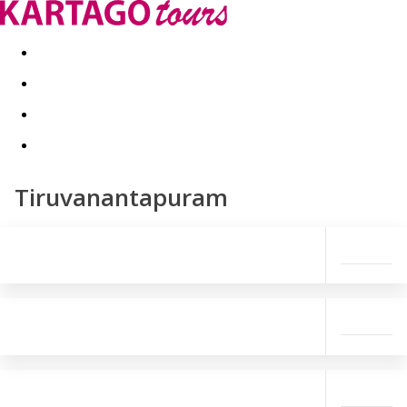
Last minute
Dovolenkové kluby
First minute - Leto 2026
Tiruvanantapuram