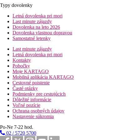
Typy dovolenky
Letná dovolenka pri mori
Last minute zájazdy
Dovolenka na leto 2026
Dovolenka vlastnou dopravou
Samostatné letenky
Last minute zájazdy
Letná dovolenka pri mori
Kontakty
Pobočky
Moje KARTAGO
Mobilná aplikácia KARTAGO
Cestovné poistenie
Časté otázky
Podmienky pre cestujúcich
Dôležité informácie
Voľné pozície
Ochrana osobných údajov
Nastavenie súkromia
Po-Ne 7-22 hod.
02 / 5720 5700