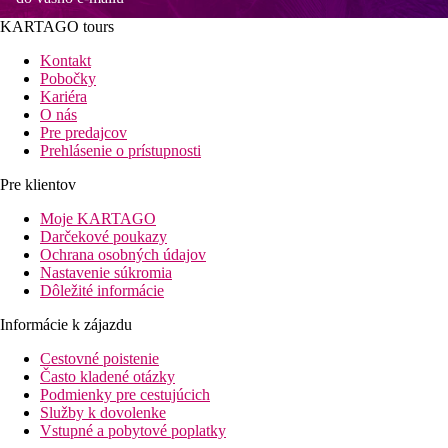
KARTAGO tours
Kontakt
Pobočky
Kariéra
O nás
Pre predajcov
Prehlásenie o prístupnosti
Pre klientov
Moje KARTAGO
Darčekové poukazy
Ochrana osobných údajov
Nastavenie súkromia
Dôležité informácie
Informácie k zájazdu
Cestovné poistenie
Často kladené otázky
Podmienky pre cestujúcich
Služby k dovolenke
Vstupné a pobytové poplatky