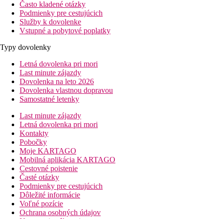
Často kladené otázky
Podmienky pre cestujúcich
Služby k dovolenke
Vstupné a pobytové poplatky
Typy dovolenky
Letná dovolenka pri mori
Last minute zájazdy
Dovolenka na leto 2026
Dovolenka vlastnou dopravou
Samostatné letenky
Last minute zájazdy
Letná dovolenka pri mori
Kontakty
Pobočky
Moje KARTAGO
Mobilná aplikácia KARTAGO
Cestovné poistenie
Časté otázky
Podmienky pre cestujúcich
Dôležité informácie
Voľné pozície
Ochrana osobných údajov