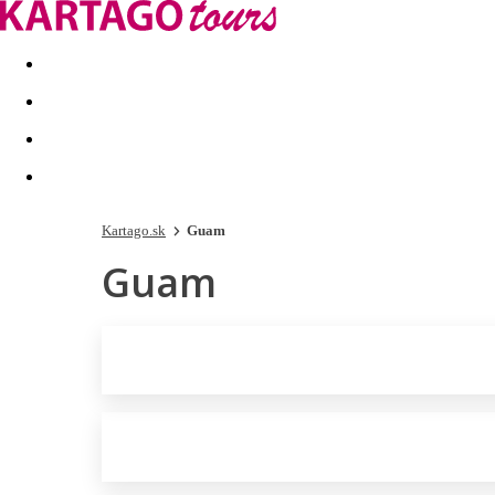
Last minute
Dovolenkové kluby
First minute - Leto 2026
Kartago.sk
Guam
Guam