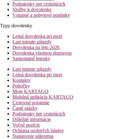
Podmienky pre cestujúcich
Služby k dovolenke
Vstupné a pobytové poplatky
Typy dovolenky
Letná dovolenka pri mori
Last minute zájazdy
Dovolenka na leto 2026
Dovolenka vlastnou dopravou
Samostatné letenky
Last minute zájazdy
Letná dovolenka pri mori
Kontakty
Pobočky
Moje KARTAGO
Mobilná aplikácia KARTAGO
Cestovné poistenie
Časté otázky
Podmienky pre cestujúcich
Dôležité informácie
Voľné pozície
Ochrana osobných údajov
Nastavenie súkromia