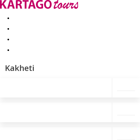
Last minute
Dovolenkové kluby
First minute - Leto 2026
Kakheti