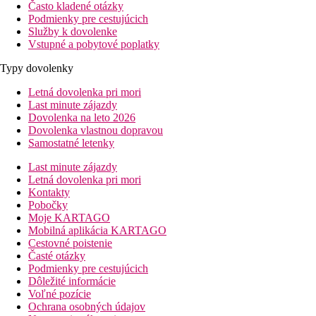
Často kladené otázky
Podmienky pre cestujúcich
Služby k dovolenke
Vstupné a pobytové poplatky
Typy dovolenky
Letná dovolenka pri mori
Last minute zájazdy
Dovolenka na leto 2026
Dovolenka vlastnou dopravou
Samostatné letenky
Last minute zájazdy
Letná dovolenka pri mori
Kontakty
Pobočky
Moje KARTAGO
Mobilná aplikácia KARTAGO
Cestovné poistenie
Časté otázky
Podmienky pre cestujúcich
Dôležité informácie
Voľné pozície
Ochrana osobných údajov