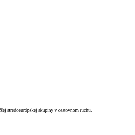
arma (na vyžiadanie).
(neplatí pre produkt Fischer Dynamix)
tegórie hotela. Taxa nie je zahrnutá v cene zájazdu a musí byť uhraden
ienických či protiepidemických opatrení v danej destinácii.
čšej stredoeurópskej skupiny v cestovnom ruchu.