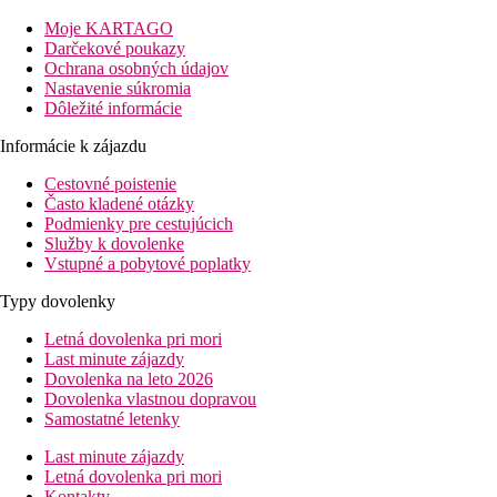
autobusovej dopravy, zo zastávky ležiacej v pri01.
Moje KARTAGO
Vzdialenosť
Darčekové poukazy
pláže: 300 m
Ochrana osobných údajov
letisko: 10 km
Nastavenie súkromia
centrá: 300 m
Dôležité informácie
nákupných možností: 0 m, vedľa hotela
Informácie k zájazdu
Popis izby
Cestovné poistenie
Family Rodinná izba:
Často kladené otázky
kúpeľňa/WC (sušič vlasov)
Podmienky pre cestujúcich
obývacia časť s možnosťou ubytovania 2 osôb
Služby k dovolenke
Wifi zadarmo
Vstupné a pobytové poplatky
spálňa
klimatizácia
Typy dovolenky
balkón alebo terasa
Letná dovolenka pri mori
Ostatné typy izieb
(pokiaľ nie je uvedené inak, majú izby
Last minute zájazdy
vyššie uvedené vybavenie)
Dovolenka na leto 2026
Dovolenka vlastnou dopravou
Family Rodinná izba, Swim Up:
zdieľaný bazén
Samostatné letenky
Junior Suita:
priestranná miestnosť
Last minute zájazdy
Popis hotela
Letná dovolenka pri mori
recepcia
Kontakty