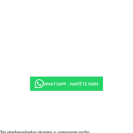
WHATSAPP - NAPÍŠTE NÁM
čšej stredoeurópskej skupiny v cestovnom ruchu.