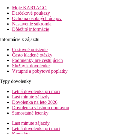
medzinárodné letisko.
Moje KARTAGO
Vzdialenosť
Darčekové poukazy
pláže: 0 m
Ochrana osobných údajov
letisko: 7 km
Nastavenie súkromia
centra: 150 m Argassi, 3 km hlavné mesto Zakynthos
Dôležité informácie
nákupných možností: 150 m Argassi
Informácie k zájazdu
Popis izby
Cestovné poistenie
Dvojposteľová izba, Výhľad do krajiny
Často kladené otázky
Podmienky pre cestujúcich
kúpeľňa/WC (sušič vlasov)
Služby k dovolenke
TV so satelitným príjmom
Vstupné a pobytové poplatky
Wi-Fi (zdarma)
minichladnička
Typy dovolenky
trezor (za poplatok)
Letná dovolenka pri mori
klimatizácia (za poplatok)
Last minute zájazdy
balkón alebo terasa
Dovolenka na leto 2026
25m2
Dovolenka vlastnou dopravou
Ostatné typy izieb
(pokiaľ nie je uvedené inak, majú izby
Samostatné letenky
vyššie uvedené vybavenie)
Last minute zájazdy
Dvojlôžková izba, Výhľad bazén:
výhľad na bazén.
Letná dovolenka pri mori
Dvojposteľová izba, Čiastočný výhľad mora:
Kontakty