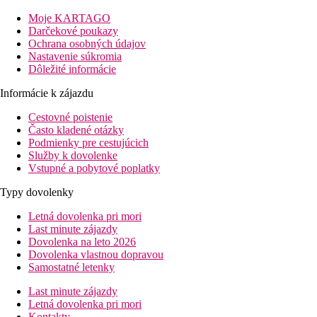
Vstupná hala s recepciou. Vonku bazén, terasa, lehátka a slneční
Moje KARTAGO
Izby
Darčekové poukazy
Štúdio
: kúpeľňa/WC (sušič vlasov), vybavená kuchynka, klimatizá
Ochrana osobných údajov
Nastavenie súkromia
Zábava
Dôležité informácie
1× týždenne grécky večer v taverne Kritamo.
Informácie k zájazdu
Stravovanie
Cestovné poistenie
Polpenzia
Často kladené otázky
Kontinentálne raňajky a večere (servírované) v cca 400 m 
Podmienky pre cestujúcich
Služby k dovolenke
Pláž
Vstupné a pobytové poplatky
Úzka piesočná pláž s pozvoľným vstupom do mora cca 200 m. Le
Typy dovolenky
Športová ponuka
Letná dovolenka pri mori
Zadarmo:
jacuzzi, biliard.
Last minute zájazdy
Dovolenka na leto 2026
Deti
Dovolenka vlastnou dopravou
Samostatné letenky
Menšie detské ihrisko, detský bazén, detská postieľka za poplato
Last minute zájazdy
Karty
Letná dovolenka pri mori
Kontakty