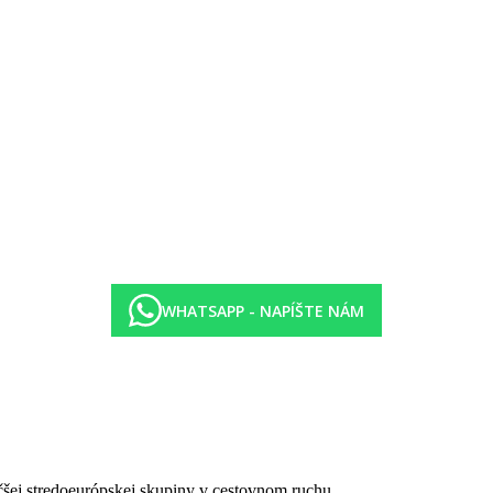
tegórie hotela. Taxa nie je zahrnutá v cene zájazdu a musí byť uhraden
ienických či protiepidemických opatrení v danej destinácii.
WHATSAPP - NAPÍŠTE NÁM
čšej stredoeurópskej skupiny v cestovnom ruchu.