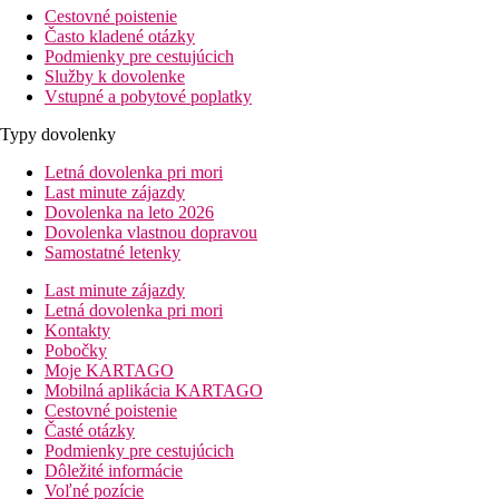
Cestovné poistenie
Často kladené otázky
Podmienky pre cestujúcich
Služby k dovolenke
Vstupné a pobytové poplatky
Typy dovolenky
Letná dovolenka pri mori
Last minute zájazdy
Dovolenka na leto 2026
Dovolenka vlastnou dopravou
Samostatné letenky
Last minute zájazdy
Letná dovolenka pri mori
Kontakty
Pobočky
Moje KARTAGO
Mobilná aplikácia KARTAGO
Cestovné poistenie
Časté otázky
Podmienky pre cestujúcich
Dôležité informácie
Voľné pozície