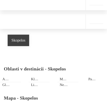
Skopelos
Oblasti v destinácii -
Skopelos
Agnondas
Klima
Mesto Skopelos
Panormos
Glossa
Limnonari
Neo Klima
Mapa -
Skopelos