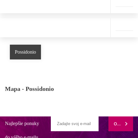
Possidonio
Mapa -
Possidonio
Najlepšie ponuky
ODOBERAŤ
do vášho e-mailu