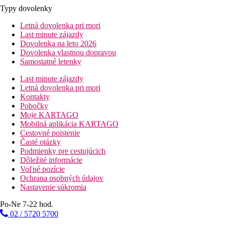
Typy dovolenky
Letná dovolenka pri mori
Last minute zájazdy
Dovolenka na leto 2026
Dovolenka vlastnou dopravou
Samostatné letenky
Last minute zájazdy
Letná dovolenka pri mori
Kontakty
Pobočky
Moje KARTAGO
Mobilná aplikácia KARTAGO
Cestovné poistenie
Časté otázky
Podmienky pre cestujúcich
Dôležité informácie
Voľné pozície
Ochrana osobných údajov
Nastavenie súkromia
Po-Ne 7-22 hod.
02 / 5720 5700