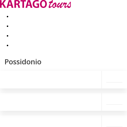
Last minute
Dovolenkové kluby
First minute - Leto 2026
Possidonio