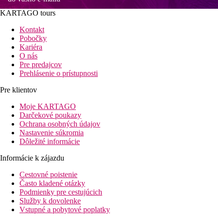
KARTAGO tours
Kontakt
Pobočky
Kariéra
O nás
Pre predajcov
Prehlásenie o prístupnosti
Pre klientov
Moje KARTAGO
Darčekové poukazy
Ochrana osobných údajov
Nastavenie súkromia
Dôležité informácie
Informácie k zájazdu
Cestovné poistenie
Často kladené otázky
Podmienky pre cestujúcich
Služby k dovolenke
Vstupné a pobytové poplatky