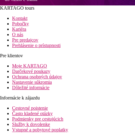
KARTAGO tours
Kontakt
Pobočky
Kariéra
O nás
Pre predajcov
Prehlásenie o prístupnosti
Pre klientov
Moje KARTAGO
Darčekové poukazy
Ochrana osobných údajov
Nastavenie súkromia
Dôležité informácie
Informácie k zájazdu
Cestovné poistenie
Často kladené otázky
Podmienky pre cestujúcich
Služby k dovolenke
Vstupné a pobytové poplatky