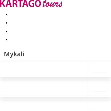
Last minute
Dovolenkové kluby
First minute - Leto 2026
Mykali