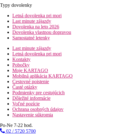
Typy dovolenky
Letná dovolenka pri mori
Last minute zájazdy
Dovolenka na leto 2026
Dovolenka vlastnou dopravou
Samostatné letenky
Last minute zájazdy
Letná dovolenka pri mori
Kontakty
Pobočky
Moje KARTAGO
Mobilná aplikácia KARTAGO
Cestovné poistenie
Časté otázky
Podmienky pre cestujúcich
Dôležité informácie
Voľné pozície
Ochrana osobných údajov
Nastavenie súkromia
Po-Ne 7-22 hod.
02 / 5720 5700