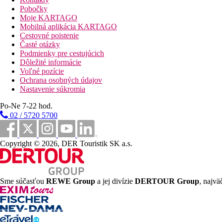
Pobočky
Ležadlá a slnečníky pri bazéne zadarmo
Moje KARTAGO
Detský bazén
Mobilná aplikácia KARTAGO
Bar pri bazéne
Cestovné poistenie
Časté otázky
Fotogaléria
Podmienky pre cestujúcich
Dôležité informácie
Voľné pozície
Ochrana osobných údajov
Nastavenie súkromia
Po-Ne 7-22 hod.
02 / 5720 5700
Copyright © 2026, DER Touristik SK a.s.
Sme súčasťou
REWE Group
a jej divízie
DERTOUR Group
, najvä