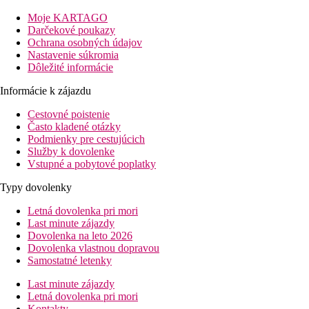
balkón alebo terasu. Další popis vybavenia a umiestnenie izieb, 
Moje KARTAGO
Šport a zábava
Darčekové poukazy
Súcastou hotela je vonkajší bazén s terasou na slnenie, na ktoré
Ochrana osobných údajov
poslúži hotelové Wellness zázemie so saunou a vírivkou, alebo s
Nastavenie súkromia
ostrova Rhodos, hotelový personál vám rád pomôže so všetkým, o
Dôležité informácie
Stravovanie
Informácie k zájazdu
Stravovanie je ponúkané formou bufetových ranajok
Cestovné poistenie
Často kladené otázky
Vzdialenosti
Podmienky pre cestujúcich
Služby k dovolenke
55 km
Vstupné a pobytové poplatky
Vzdialenosť od najbližšieho letiska
Typy dovolenky
150 m
Vzdialenosť k pláži
Letná dovolenka pri mori
Last minute zájazdy
Pláž
Dovolenka na leto 2026
Dovolenka vlastnou dopravou
Samostatné letenky
Plážová dovolenka
Last minute zájazdy
bazény
Letná dovolenka pri mori
Kontakty