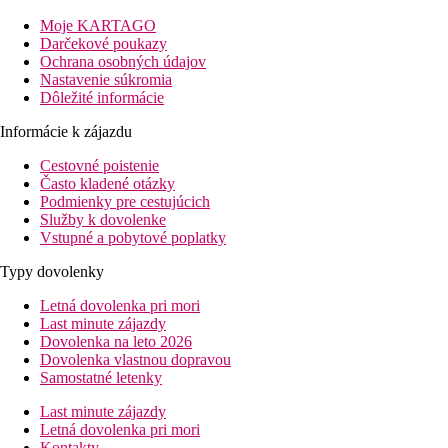
nákupných možností a skvelého pohostinstva, nájdete len
niekoľko metrov od hotela. Pre svojich klientov ponúka útulne
Moje KARTAGO
zariadené izby s výhľadom do záhrady alebo na bazén. Svojou
Darčekové poukazy
širokou škálou služieb, uspokojí všetky potreby klienta. Hotel
Ochrana osobných údajov
odporúčame pre všetky vekové kategórie.
Nastavenie súkromia
Dôležité informácie
Vzdialenosti
pláže: 150 m
Informácie k zájazdu
letiska: 30 km
Cestovné poistenie
centra: 350 m
Často kladené otázky
nákupných možností: 350 m
Podmienky pre cestujúcich
Vybavenie izby
Služby k dovolenke
Štandardná izba
Vstupné a pobytové poplatky
klimatizácia (za poplatok)
Typy dovolenky
telefón
TV so satelitným príjmom
Letná dovolenka pri mori
vlastné sociálne zariadenie (kúpeľňa, sušič vlasov, WC)
Last minute zájazdy
minichladnička
Dovolenka na leto 2026
balkón alebo terasa
Dovolenka vlastnou dopravou
výhľad do záhrady
Samostatné letenky
Trojlôžková izba
výhľad do záhrady
Last minute zájazdy
Rodinná izba
Letná dovolenka pri mori
priestrannejšia miestnosť
Kontakty