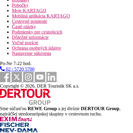
Junior suite, Zdieľaný bazén, Výhľad krajina
: jedna
Pobočky
priestrannejšia miestnosť (cca 37 -40m2), vstup do
Moje KARTAGO
zdieľaného bazéna, umiestnená vo viladomoch, terasa a
Mobilná aplikácia KARTAGO
lehátka.
Cestovné poistenie
Junior suite, Zdieľaný bazén, Priamo pri pláži
Časté otázky
(Výhľad mora)
: jedna priestrannejšia miestnosť (cca 37
Podmienky pre cestujúcich
-40m2), vstup do zdieľaného bazéna, umiestnená vo
Dôležité informácie
viladomoch, výhľad mora, terasa a lehátka. *Red Carpet
Voľné pozície
Servis.
Ochrana osobných údajov
Suita, Duplex, Residence, Zdieľaný bazén:
typu
Nastavenie súkromia
mezonet, na prízemí obývacia časť a na poschodí spálne
Po-Ne 7-22 hod.
(celkom cca 38m2, zdieľaný bazén, terasa, v priľahlej
rezidencii (budove) oproti hlavnému vchodu do hotela. *
02 / 5720 5700
Red Carpet Servis.
*
Red Carpet servis
Fľaša šumivého vína s ovocím a sladkosťami na izbe pri
Copyright © 2026, DER Touristik SK a.s.
príchode
Mminibar (uvítací balíček – nealkoholické nápoje a pivá,
doplňovaný pre hostí s rezerváciou izby na báze all-
inclusive
Sme súčasťou
REWE Group
a jej divízie
DERTOUR Group
,
Kávový servis/Nespresso kávovar – pravidelné
najväčšej stredoeurópskej skupiny v cestovnom ruchu.
doplňovanie
Večerná upratovacia služba (Turn Down)
Dve večere v à la carte reštaurácii týždenne a jedna