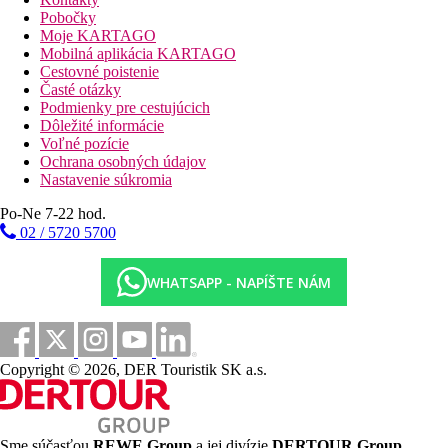
Pobočky
50 m
Moje KARTAGO
Vzdialenosť k pláži
Mobilná aplikácia KARTAGO
Cestovné poistenie
Pláž
Časté otázky
Podmienky pre cestujúcich
Plážová dovolenka
Dôležité informácie
Voľné pozície
Ochrana osobných údajov
bazény
Nastavenie súkromia
Ležadlá a slnečníky pri bazéne zadarmo
Po-Ne 7-22 hod.
Detský bazén
02 / 5720 5700
Fotogaléria
WHATSAPP - NAPÍŠTE NÁM
Copyright © 2026, DER Touristik SK a.s.
Sme súčasťou
REWE Group
a jej divízie
DERTOUR Group
,