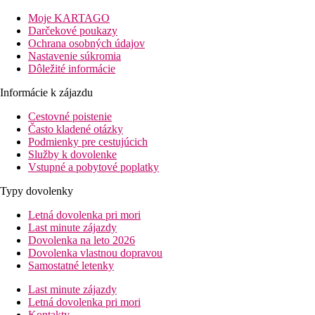
WiFi v lobby (za poplatok), parkovisko, internetová kaviaren a
Moje KARTAGO
amfiteáter
Darčekové poukazy
Ochrana osobných údajov
Popis izby
Nastavenie súkromia
Štandardné klimatizované izby s kúpelnou a soc. zariadením
Dôležité informácie
(sušicom vlasov), SAT/TV, pripojenie k internetu, telefón,
minibar, vybavenie na prípravu kávy/caja, trezor, balkón/terasa.
Informácie k zájazdu
Další popis vybavenia a umiestnenie izieb, nájdete v oficiálnom
popise pri jednotlivých termínoch
Cestovné poistenie
Často kladené otázky
Šport a zábava
Podmienky pre cestujúcich
Hotel má k dispozícii posilnovnu, saunu, minigolf, tenisové
Služby k dovolenke
kurty, stolný tenis a animacné programy
Vstupné a pobytové poplatky
Stravovanie
Typy dovolenky
Polpenzia, možnost plnej penzie za poplatok
Letná dovolenka pri mori
Vzdialenosti
Last minute zájazdy
Dovolenka na leto 2026
Dovolenka vlastnou dopravou
5 km
Samostatné letenky
Centrum mesta
Last minute zájazdy
12 km
Letná dovolenka pri mori
Vzdialenosť od najbližšieho letiska
Kontakty