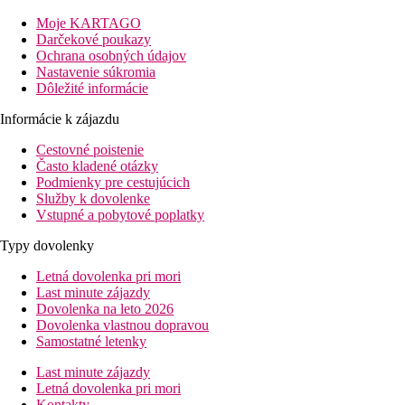
prechádzkou sa dostanete do jeho centra, kde nájdete množstvo
Moje KARTAGO
nákupných možností, obchodov, reštaurácií a rušný nočný život.
Darčekové poukazy
Príjemnú dovolenku doplní možnosť výletov do krásneho
Ochrana osobných údajov
hlavného mesta Rhodos i po celom ostrove. Odorúčame pre
Nastavenie súkromia
všetky vekové kategórie. Oficiálna kategória hotela 4*, podľa
Dôležité informácie
nášho hodnotenia 3+*.
Informácie k zájazdu
Vzdialenosti
pláže: 180 m
Cestovné poistenie
letiska: 17 km
Často kladené otázky
centra: 1 km
Podmienky pre cestujúcich
nákupných možností: 1 km
Služby k dovolenke
Vstupné a pobytové poplatky
Vybavenie izby
Typy dovolenky
Štandardná izba
Letná dovolenka pri mori
klimatizácia
Last minute zájazdy
telefón
Dovolenka na leto 2026
TV so satelitným príjmom
Dovolenka vlastnou dopravou
vlastné sociálne zariadenie (kúpeľňa, sušič vlasov, WC)
Samostatné letenky
mini chladnička
balkón
Last minute zájazdy
výhľad do záhrady
Letná dovolenka pri mori
Kontakty