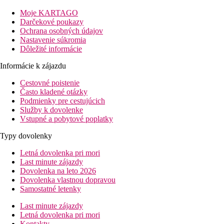
oficiálnom popise pri jednotlivých termínoch
Moje KARTAGO
Šport a zábava
Darčekové poukazy
Súcastou hotela je vonkajší bazén s terasou na slnenie, na ktoré
Ochrana osobných údajov
ostrova Rhodos, hotelový personál Vám rád pomôže so všetkým, o
Nastavenie súkromia
Dôležité informácie
Stravovanie
Stravovanie je ponúkané formou bufetových ranajok alebo polp
Informácie k zájazdu
Cestovné poistenie
Vzdialenosti
Často kladené otázky
Podmienky pre cestujúcich
18 km
Služby k dovolenke
Vzdialenosť od najbližšieho letiska
Vstupné a pobytové poplatky
Pláž
Typy dovolenky
Letná dovolenka pri mori
Plážová dovolenka
Last minute zájazdy
Dovolenka na leto 2026
bazény
Dovolenka vlastnou dopravou
Samostatné letenky
Ležadlá a slnečníky pri bazéne zadarmo
Last minute zájazdy
Bar pri bazéne
Letná dovolenka pri mori
Kontakty