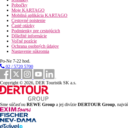
Fotogaléria
Pobočky
Moje KARTAGO
Mobilná aplikácia KARTAGO
Cestovné poistenie
Časté otázky
Podmienky pre cestujúcich
Dôležité informácie
Voľné pozície
Ochrana osobných údajov
Nastavenie súkromia
Po-Ne 7-22 hod.
02 / 5720 5700
Copyright © 2026, DER Touristik SK a.s.
Sme súčasťou
REWE Group
a jej divízie
DERTOUR Group
, najvä