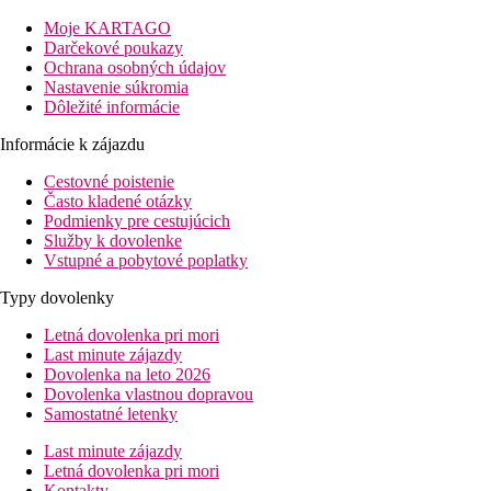
Popis izby
Dvojlôžková izba:
kúpeľňa/WC , klimatizácia (16.6.-15.9.
Moje KARTAGO
zadarmo, ostatné termíny za poplatok), minichladnička, TV/sat.,
Darčekové poukazy
balkón alebo terasa.
Ochrana osobných údajov
Nastavenie súkromia
Ostatné typy izieb
(pokiaľ nie je uvedené inak, majú izby
Dôležité informácie
vyššie uvedené vybavenie)
Informácie k zájazdu
Dvojposteľová izba, Superior:
priestrannejšie
Cestovné poistenie
Popis hotela
Často kladené otázky
vstupná hala s recepciou (možnosť prenájmu trezoru)
Podmienky pre cestujúcich
bazén
Služby k dovolenke
lehátka a slnečníky pri bazéne zadarmo
Vstupné a pobytové poplatky
reštaurácia
požičovňa bicyklov (za poplatok)
Typy dovolenky
minimarket
bar
Letná dovolenka pri mori
parkovisko
Last minute zájazdy
trezor (za poplatok)
Dovolenka na leto 2026
Dovolenka vlastnou dopravou
Popis pláže
Samostatné letenky
kamienková pláž cca 500 m od hotela
lehátka s slnečníkmi za poplatok
Last minute zájazdy
Letná dovolenka pri mori
Stravovanie
Kontakty