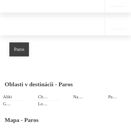
Paros
Oblasti v destinácii -
Paros
Aliki
Chryssi Akti
Naoussa
Parikia
Golden beach
Logaras
Mapa -
Paros