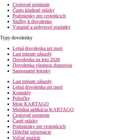
Cestovné poistenie
Často kladené otázky
Podmienky pre cestujúcich
Služby k dovolenke
Vstupné a pobytové poplatky
Typy dovolenky
Letná dovolenka pri mori
Last minute zájazdy
Dovolenka na leto 2026
Dovolenka vlastnou dopravou
Samostatné letenky
Last minute zájazdy
Letná dovolenka pri mori
Kontakty
Pobočky
Moje KARTAGO
Mobilná aplikácia KARTAGO
Cestovné poistenie
Časté otázky
Podmienky pre cestujúcich
Dôležité informácie
Voľné pozície