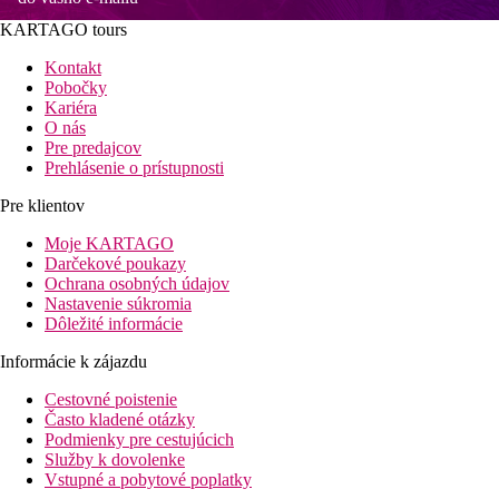
KARTAGO tours
Kontakt
Pobočky
Kariéra
O nás
Pre predajcov
Prehlásenie o prístupnosti
Pre klientov
Moje KARTAGO
Darčekové poukazy
Ochrana osobných údajov
Nastavenie súkromia
Dôležité informácie
Informácie k zájazdu
Cestovné poistenie
Často kladené otázky
Podmienky pre cestujúcich
Služby k dovolenke
Vstupné a pobytové poplatky