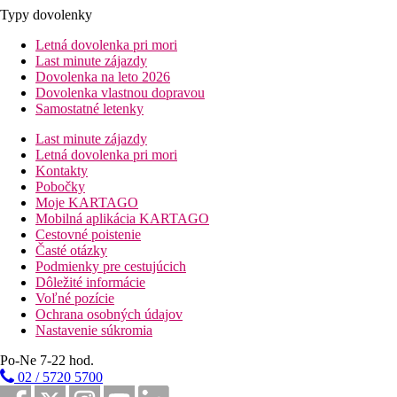
Typy dovolenky
Letná dovolenka pri mori
Last minute zájazdy
Dovolenka na leto 2026
Dovolenka vlastnou dopravou
Samostatné letenky
Last minute zájazdy
Letná dovolenka pri mori
Kontakty
Pobočky
Moje KARTAGO
Mobilná aplikácia KARTAGO
Cestovné poistenie
Časté otázky
Podmienky pre cestujúcich
Dôležité informácie
Voľné pozície
Ochrana osobných údajov
Nastavenie súkromia
Po-Ne 7-22 hod.
02 / 5720 5700