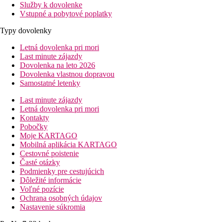
Služby k dovolenke
Vstupné a pobytové poplatky
Typy dovolenky
Letná dovolenka pri mori
Last minute zájazdy
Dovolenka na leto 2026
Dovolenka vlastnou dopravou
Samostatné letenky
Last minute zájazdy
Letná dovolenka pri mori
Kontakty
Pobočky
Moje KARTAGO
Mobilná aplikácia KARTAGO
Cestovné poistenie
Časté otázky
Podmienky pre cestujúcich
Dôležité informácie
Voľné pozície
Ochrana osobných údajov
Nastavenie súkromia