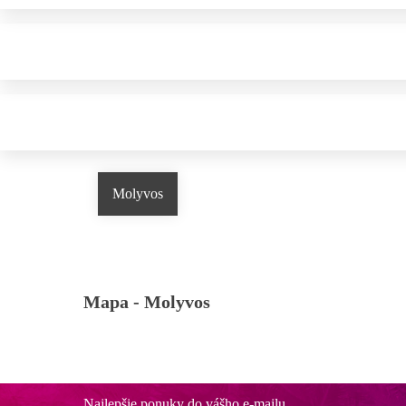
Molyvos
Mapa -
Molyvos
Najlepšie ponuky do vášho e-mailu