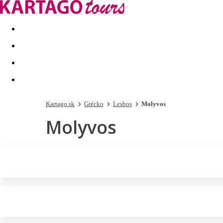
Last minute
Dovolenkové kluby
First minute - Leto 2026
Kartago.sk
Grécko
Lesbos
Molyvos
Molyvos