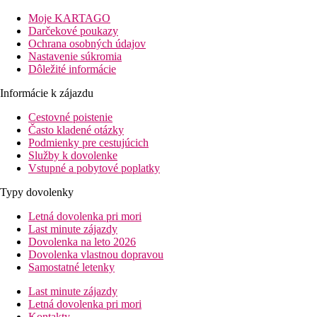
Vzdialenosť
Moje KARTAGO
pláže: 150 m
Darčekové poukazy
letisko: 33 km Preveza
Ochrana osobných údajov
centrá: 0.1 km
Nastavenie súkromia
nákupných možností: 0 mv mieste
Dôležité informácie
Popis izby
Informácie k zájazdu
Dvojlôžková izba
Cestovné poistenie
Často kladené otázky
kúpeľňa/WC, sprcha, sušič vlasov
Podmienky pre cestujúcich
klimatizácia (zadarmo)
Služby k dovolenke
TV
Vstupné a pobytové poplatky
chladnička (zadarmo)
trezor (zadarmo)
Typy dovolenky
balkón alebo terasa
Letná dovolenka pri mori
Ostatné typy izieb
(pokiaľ nie je uvedené inak, majú izby vyšš
Last minute zájazdy
Dovolenka na leto 2026
Štúdio:
navyše kuchynka
Dovolenka vlastnou dopravou
Samostatné letenky
Informácie o hoteli
vstupná hala s recepciou
Last minute zájazdy
snack bar
Letná dovolenka pri mori
Wi-Fi v spoločných priestoroch (zadarmo)
Kontakty