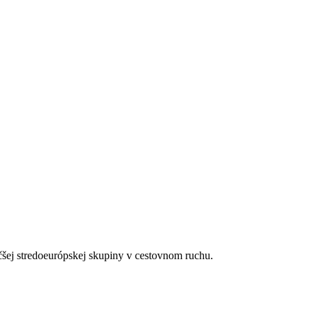
ľa hotela Kalypso – nepísanou podmienkou je aspoň malá konzumácia 
górie hotela. Taxa nie je zahrnutá v cene zájazdu a musí byť uhradená 
h či protiepidemických opatrení v danej destinácii.
čšej stredoeurópskej skupiny v cestovnom ruchu.