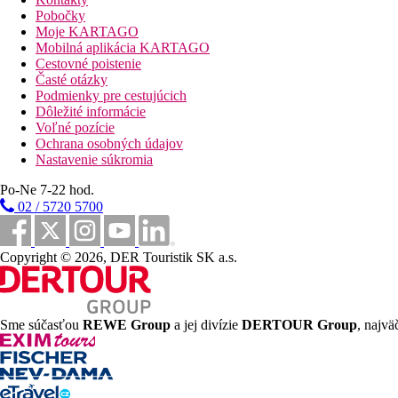
hostia môžu využiť bazén v hoteli Odyssey ležiacom ved
Pobočky
Moje KARTAGO
Popis pláže
Mobilná aplikácia KARTAGO
piesočnatá s pozvoľným vstupom
Cestovné poistenie
lehátka a slnečníky (za poplatok)
Časté otázky
Podmienky pre cestujúcich
Športové aktivity za príplatok
Dôležité informácie
vodné športy na pláži
Voľné pozície
Ochrana osobných údajov
Stravovanie
Nastavenie súkromia
Raňajky
Raňajky kontinentálne servírované
Po-Ne 7-22 hod.
02 / 5720 5700
Oficiálna kategória
3 hviezdičky
Copyright © 2026, DER Touristik SK a.s.
Poznámka
V Grécku je povinnosť hradiť pobytovú taxu v závislosti od kate
a aktivít môže byť ovplyvnená zavedením prípadných hygienickýc
Sme súčasťou
REWE Group
a jej divízie
DERTOUR Group
, najvä
Vzdialenosti
150 m
Vzdialenosť k pláži