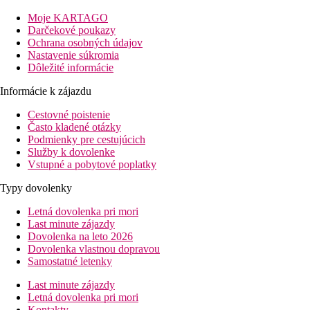
budove a bungalovoch obklopených udržiavanou záhradou.
Vďaka svojej vybavenosti ho odporúčame rodinám s deťmi, ale
Moje KARTAGO
aj párom, ktorí si chcú užiť pokojnú dovolenku, ale zároveň
Darčekové poukazy
chcú byť v blízkosti rušného centra.
Ochrana osobných údajov
Nastavenie súkromia
Vzdialenosť
Dôležité informácie
pláže: 150 m
letisko: 27 km Heraklion, 175 km Chania
Informácie k zájazdu
centrá: 0.8 km Hersonissos
Cestovné poistenie
nákupných možností: 200 m
Často kladené otázky
Informácie o hoteli
Podmienky pre cestujúcich
vstupná hala s recepciou
Služby k dovolenke
hlavná reštaurácia
Vstupné a pobytové poplatky
tematická reštaurácia
Typy dovolenky
snack reštaurácia
lobby bar
Letná dovolenka pri mori
bar pri bazéne
Last minute zájazdy
bazén so sladkou vodou (lehátka a slnečníky zadarmo)
Dovolenka na leto 2026
detský bazén
Dovolenka vlastnou dopravou
Wi-Fi
Samostatné letenky
Popis izby
Last minute zájazdy
Letná dovolenka pri mori
Dvojposteľová izba, Classic, Výhľad záhrada
Kontakty