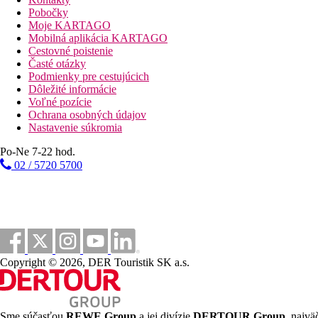
Pobočky
Apartmán King Excellence:
Moje KARTAGO
Izby sú vybavené manželskou posteľou, varnou kanvicou (prípadn
Mobilná aplikácia KARTAGO
plochou obrazovkou. Kúpeľňa so sprchou.
Cestovné poistenie
Časté otázky
Vzdialenosti
Podmienky pre cestujúcich
Dôležité informácie
Voľné pozície
14 km
Ochrana osobných údajov
Vzdialenosť od najbližšieho letiska
Nastavenie súkromia
Pláž
Po-Ne 7-22 hod.
02 / 5720 5700
Plážová dovolenka
Fotogaléria
Copyright © 2026, DER Touristik SK a.s.
Sme súčasťou
REWE Group
a jej divízie
DERTOUR Group
, najvä