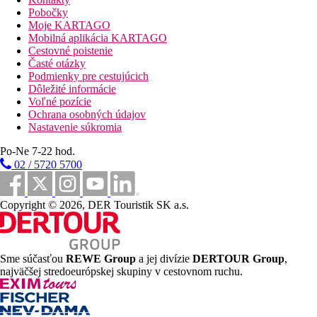
miestnosť, veľkosť cca 33m2, izby zodpovedajú kategórii
Pobočky
4*
Moje KARTAGO
Junior Suita, Výhľad záhrada
:
jedna priestranná
Mobilná aplikácia KARTAGO
miestnosť. veľkosť cca 37m2, izby zodpovedajú kategórii
Cestovné poistenie
4*
Časté otázky
Jednolôžková izba:
izby zodpovedajú kategórii 4*
Podmienky pre cestujúcich
Dvojposteľová izba, Superior, Výhľad záhrada:
novo
Dôležité informácie
zrekonštruované izby
Voľné pozície
Dvojposteľová izba, Superior, Bočný výhľad na
Ochrana osobných údajov
more:
novo zrekonštruované izby
Nastavenie súkromia
Dvojposteľová izba, Superior, Výhľad mora:
novo
zrekonštruované izby
Po-Ne 7-22 hod.
Rodinná izba, Superior, Výhľad záhrada:
jedna
02 / 5720 5700
priestrannejšia miestnosť, novo zrekonštruované izby
Junior Suita, Plunge pool:
jedna miestnosť, privátny
bazén, novo zrekonštruované izby
Copyright © 2026, DER Touristik SK a.s.
Informácie o hoteli
Animačné a nepravidlné večerné programy, šmykľavky.
Stravovanie
Sme súčasťou
REWE Group
a jej divízie
DERTOUR Group
,
najväčšej stredoeurópskej skupiny v cestovnom ruchu.
All Inclusive:
Hlavná reštaurácia "Panorama": 6.00-7.00 skoré raňajky, 7.00–10.30