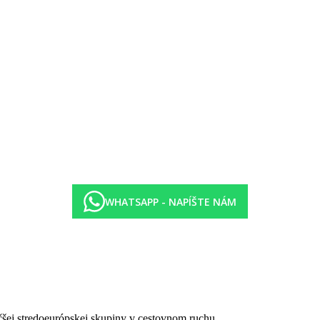
šky za poplatok)
 od počasia)
a 19.00-21.00 večera formou bufetu. Počas raňajok nealkoholické nápoj
 (všetky miestnej výroby, čapované), pivo, víno, káva, čaj
 časy a miesta sa môžu zmeniť.
WHATSAPP - NAPÍŠTE NÁM
čšej stredoeurópskej skupiny v cestovnom ruchu.