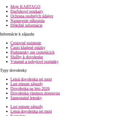
Vzdialenosť
Moje KARTAGO
pláž: 50 m
Darčekové poukazy
letisko: 61 km Heraklion
Ochrana osobných údajov
centrá: 0 m / v centre
Nastavenie súkromia
nákupné možnosti: 0 m
Dôležité informácie
Popis izby
Informácie k zájazdu
Dvojlôžková izba:
Cestovné poistenie
individuálne ovládaná klimatizácia
Často kladené otázky
kúpeľňa/WC (sušič vlasov)
Podmienky pre cestujúcich
TV/Sat.
Služby k dovolenke
telefón
Vstupné a pobytové poplatky
trezor (za poplatok)
chladnička
Typy dovolenky
balkón
set na prípravu čaju a kávy
Letná dovolenka pri mori
detská postieľka zadarmo
Last minute zájazdy
Dovolenka na leto 2026
Popis hotela
Dovolenka vlastnou dopravou
vstupná hala s recepciou
Samostatné letenky
hlavná reštaurácia
lobby bar
Last minute zájazdy
výťah
Letná dovolenka pri mori
TV miestnosť
Kontakty