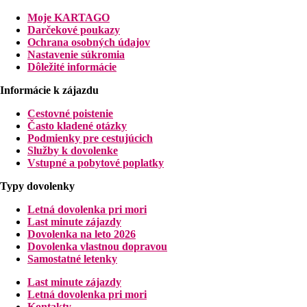
Vzdialenosť
Moje KARTAGO
pláže: 100 m / 5 km
Darčekové poukazy
letisko: 74 km Heraklion / 74 km Chania
Ochrana osobných údajov
centrá: 2 km Adelianos Kampos / 7 km Rethymno
Nastavenie súkromia
nákupné možnosti: 2 km
Dôležité informácie
Popis izby
Informácie k zájazdu
Dvojlôžková izba:
Cestovné poistenie
individuálne ovládaná klimatizácia
Často kladené otázky
TV so satelitným príjmom
Podmienky pre cestujúcich
minichladnička
Služby k dovolenke
kúpeľňa/WC (sušič vlasov)
Vstupné a pobytové poplatky
telefón
trezor (zadarmo)
Typy dovolenky
set na prípravu čaju a kávy
balkón alebo terasa
Letná dovolenka pri mori
detská postieľka zadarmo
Last minute zájazdy
Ostatné typy izieb
(pokiaľ nie je uvedené inak, majú izby vyšš
Dovolenka na leto 2026
Suita:
spálňa a obývacia izba oddelená dverami
Dovolenka vlastnou dopravou
Mezonet:
spálňa na poschodí, prístelky na prízemí
Samostatné letenky
Popis hotela
Last minute zájazdy
vstupná hala s recepciou
Letná dovolenka pri mori
hlavná reštaurácia
Kontakty