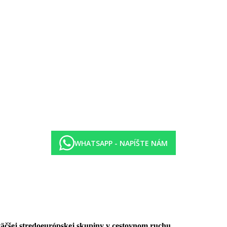
sušky za poplatok cca 2 EUR + vratnú zálohu cca 10 EUR)
obrežnú komunikáciu). Odporúčame obuv do vody.
le bus zadarmo (jazdí cca 5x denne v čase 10.30-18.00, presný rozpis na 
formou bufetu, zmrzlina
 čaj, pivo, víno (10.00-23.00)
WHATSAPP - NAPÍŠTE NÁM
rskom hoteli Azul Eco
ivo, víno, vybrané alkoholické nápoje
väčšej stredoeurópskej skupiny v cestovnom ruchu.