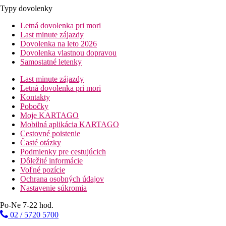
Typy dovolenky
Letná dovolenka pri mori
Last minute zájazdy
Dovolenka na leto 2026
Dovolenka vlastnou dopravou
Samostatné letenky
Last minute zájazdy
Letná dovolenka pri mori
Kontakty
Pobočky
Moje KARTAGO
Mobilná aplikácia KARTAGO
Cestovné poistenie
Časté otázky
Podmienky pre cestujúcich
Dôležité informácie
Voľné pozície
Ochrana osobných údajov
Nastavenie súkromia
Po-Ne 7-22 hod.
02 / 5720 5700