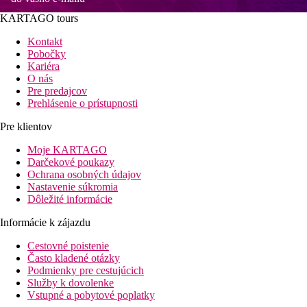
KARTAGO tours
Kontakt
Pobočky
Kariéra
O nás
Pre predajcov
Prehlásenie o prístupnosti
Pre klientov
Moje KARTAGO
Darčekové poukazy
Ochrana osobných údajov
Nastavenie súkromia
Dôležité informácie
Informácie k zájazdu
Cestovné poistenie
Často kladené otázky
Podmienky pre cestujúcich
Služby k dovolenke
Vstupné a pobytové poplatky