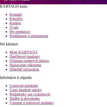
KARTAGO tours
Kontakt
Pobočky
Kariéra
O nás
Pre predajcov
Prehlásenie o prístupnosti
Pre klientov
Moje KARTAGO
Darčekové poukazy
Ochrana osobných údajov
Nastavenie súkromia
Dôležité informácie
Informácie k zájazdu
Cestovné poistenie
Často kladené otázky
Podmienky pre cestujúcich
Služby k dovolenke
Vstupné a pobytové poplatky