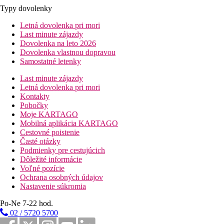
Typy dovolenky
Letná dovolenka pri mori
Last minute zájazdy
Dovolenka na leto 2026
Dovolenka vlastnou dopravou
Samostatné letenky
Last minute zájazdy
Letná dovolenka pri mori
Kontakty
Pobočky
Moje KARTAGO
Mobilná aplikácia KARTAGO
Cestovné poistenie
Časté otázky
Podmienky pre cestujúcich
Dôležité informácie
Voľné pozície
Ochrana osobných údajov
Nastavenie súkromia
Po-Ne 7-22 hod.
02 / 5720 5700