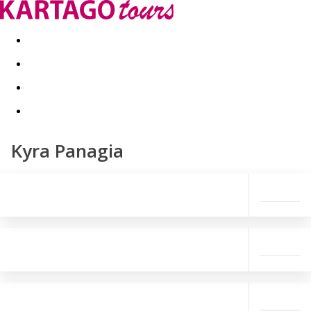
Last minute
Dovolenkové kluby
First minute - Leto 2026
Kyra Panagia