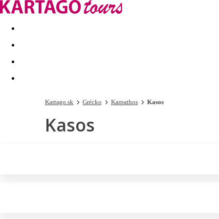
Last minute
Dovolenkové kluby
First minute - Leto 2026
Kartago.sk
Grécko
Karpathos
Kasos
Kasos