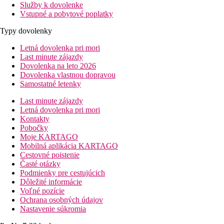
Služby k dovolenke
Vstupné a pobytové poplatky
Typy dovolenky
Letná dovolenka pri mori
Last minute zájazdy
Dovolenka na leto 2026
Dovolenka vlastnou dopravou
Samostatné letenky
Last minute zájazdy
Letná dovolenka pri mori
Kontakty
Pobočky
Moje KARTAGO
Mobilná aplikácia KARTAGO
Cestovné poistenie
Časté otázky
Podmienky pre cestujúcich
Dôležité informácie
Voľné pozície
Ochrana osobných údajov
Nastavenie súkromia