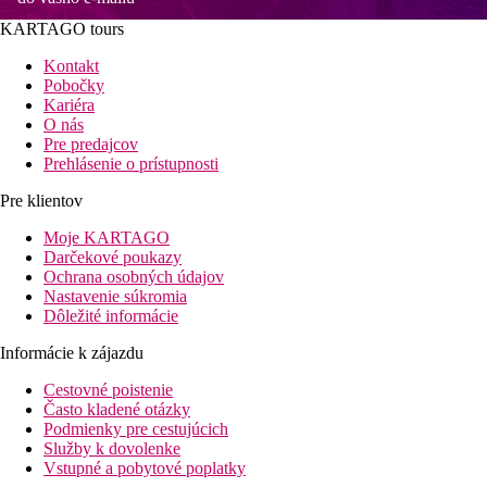
KARTAGO tours
Kontakt
Pobočky
Kariéra
O nás
Pre predajcov
Prehlásenie o prístupnosti
Pre klientov
Moje KARTAGO
Darčekové poukazy
Ochrana osobných údajov
Nastavenie súkromia
Dôležité informácie
Informácie k zájazdu
Cestovné poistenie
Často kladené otázky
Podmienky pre cestujúcich
Služby k dovolenke
Vstupné a pobytové poplatky