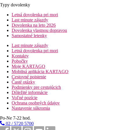
Typy dovolenky
Letná dovolenka pri mori
Last minute zájazdy
Dovolenka na leto 2026
Dovolenka vlastnou dopravou
Samostatné letenky
Last minute zájazdy
Letná dovolenka pri mori
Kontakty
Pobočky
Moje KARTAGO
Mobilná aplikácia KARTAGO
Cestovné poistenie
Časté otázky
Podmienky pre cestujúcich
Dôležité informácie
Voľné pozície
Ochrana osobných údajov
Nastavenie súkromia
Po-Ne 7-22 hod.
02 / 5720 5700