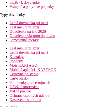
Služby k dovolenke
Vstupné a pobytové poplatky
Typy dovolenky
Letná dovolenka pri mori
Last minute zájazdy
Dovolenka na leto 2026
Dovolenka vlastnou dopravou
Samostatné letenky
Last minute zájazdy
Letná dovolenka pri mori
Kontakty
Pobočky
Moje KARTAGO
Mobilná aplikácia KARTAGO
Cestovné poistenie
Časté otázky
Podmienky pre cestujúcich
Dôležité informácie
Voľné pozície
Ochrana osobných údajov
Nastavenie súkromia