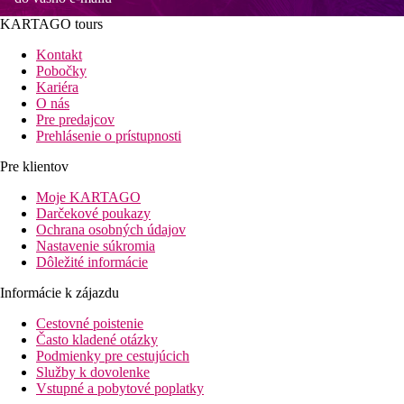
KARTAGO tours
Kontakt
Pobočky
Kariéra
O nás
Pre predajcov
Prehlásenie o prístupnosti
Pre klientov
Moje KARTAGO
Darčekové poukazy
Ochrana osobných údajov
Nastavenie súkromia
Dôležité informácie
Informácie k zájazdu
Cestovné poistenie
Často kladené otázky
Podmienky pre cestujúcich
Služby k dovolenke
Vstupné a pobytové poplatky