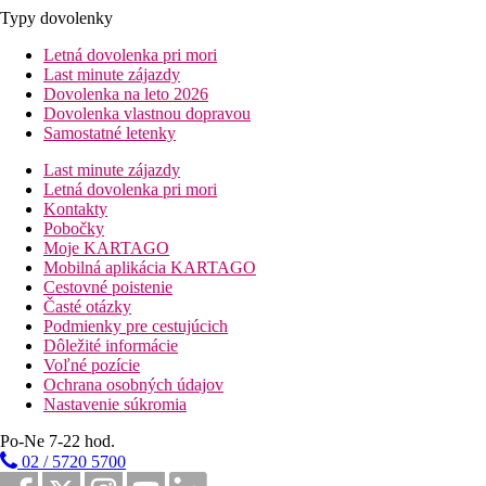
Typy dovolenky
Letná dovolenka pri mori
Last minute zájazdy
Dovolenka na leto 2026
Dovolenka vlastnou dopravou
Samostatné letenky
Last minute zájazdy
Letná dovolenka pri mori
Kontakty
Pobočky
Moje KARTAGO
Mobilná aplikácia KARTAGO
Cestovné poistenie
Časté otázky
Podmienky pre cestujúcich
Dôležité informácie
Voľné pozície
Ochrana osobných údajov
Nastavenie súkromia
Po-Ne 7-22 hod.
02 / 5720 5700