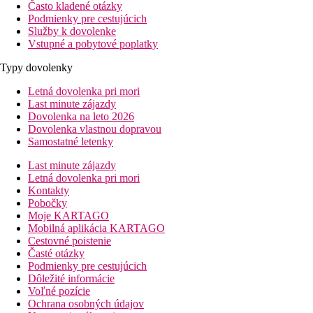
Často kladené otázky
Podmienky pre cestujúcich
Služby k dovolenke
Vstupné a pobytové poplatky
Typy dovolenky
Letná dovolenka pri mori
Last minute zájazdy
Dovolenka na leto 2026
Dovolenka vlastnou dopravou
Samostatné letenky
Last minute zájazdy
Letná dovolenka pri mori
Kontakty
Pobočky
Moje KARTAGO
Mobilná aplikácia KARTAGO
Cestovné poistenie
Časté otázky
Podmienky pre cestujúcich
Dôležité informácie
Voľné pozície
Ochrana osobných údajov