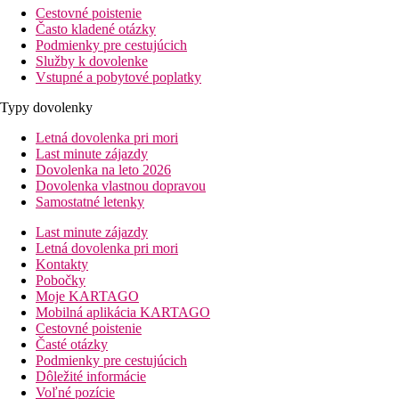
Cestovné poistenie
Často kladené otázky
Podmienky pre cestujúcich
Služby k dovolenke
Vstupné a pobytové poplatky
Typy dovolenky
Letná dovolenka pri mori
Last minute zájazdy
Dovolenka na leto 2026
Dovolenka vlastnou dopravou
Samostatné letenky
Last minute zájazdy
Letná dovolenka pri mori
Kontakty
Pobočky
Moje KARTAGO
Mobilná aplikácia KARTAGO
Cestovné poistenie
Časté otázky
Podmienky pre cestujúcich
Dôležité informácie
Voľné pozície