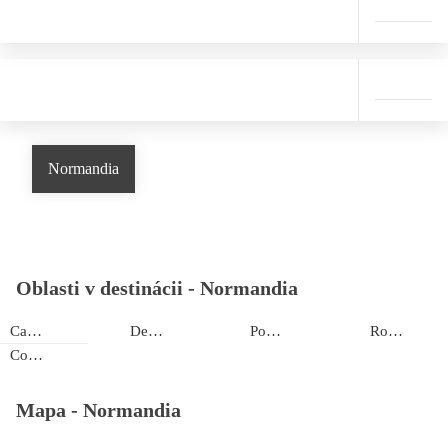
Normandia
Oblasti v destinácii -
Normandia
Cabourg
Deauville
Port en Bessin
Rouen
Courseulles sur Mer
Mapa -
Normandia