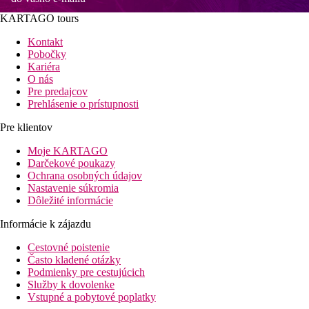
KARTAGO tours
Kontakt
Pobočky
Kariéra
O nás
Pre predajcov
Prehlásenie o prístupnosti
Pre klientov
Moje KARTAGO
Darčekové poukazy
Ochrana osobných údajov
Nastavenie súkromia
Dôležité informácie
Informácie k zájazdu
Cestovné poistenie
Často kladené otázky
Podmienky pre cestujúcich
Služby k dovolenke
Vstupné a pobytové poplatky