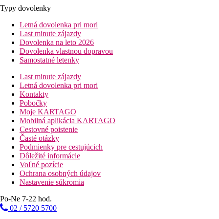
Typy dovolenky
Letná dovolenka pri mori
Last minute zájazdy
Dovolenka na leto 2026
Dovolenka vlastnou dopravou
Samostatné letenky
Last minute zájazdy
Letná dovolenka pri mori
Kontakty
Pobočky
Moje KARTAGO
Mobilná aplikácia KARTAGO
Cestovné poistenie
Časté otázky
Podmienky pre cestujúcich
Dôležité informácie
Voľné pozície
Ochrana osobných údajov
Nastavenie súkromia
Po-Ne 7-22 hod.
02 / 5720 5700