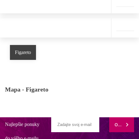
Figareto
Mapa -
Figareto
Najlepšie ponuky
ODOBERAŤ
do vášho e-mailu