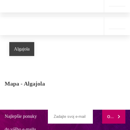
Algajola
Mapa -
Algajola
Najlepšie ponuky
ODOBERAŤ
do vášho e-mailu