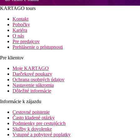
KARTAGO tours
Kontakt
Pobočky
Kariéra
O nás
Pre predajcov
Prehlásenie o prístupnosti
Pre klientov
Moje KARTAGO
Darčekové poukazy
Ochrana osobných údajov
Nastavenie súkromia
Dôležité informácie
Informácie k zájazdu
Cestovné poistenie
Často kladené otázky
Podmienky pre cestujúcich
Služby k dovolenke
Vstupné a pobytové poplatky