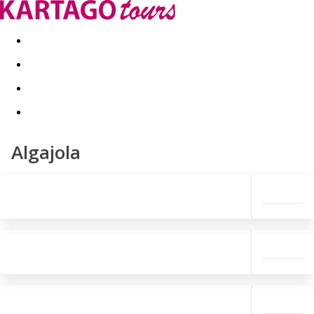
Last minute
Dovolenkové kluby
First minute - Leto 2026
Algajola