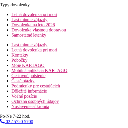
Typy dovolenky
Letná dovolenka pri mori
Last minute zájazdy
Dovolenka na leto 2026
Dovolenka vlastnou dopravou
Samostatné letenky
Last minute zájazdy
Letná dovolenka pri mori
Kontakty
Pobočky
Moje KARTAGO
Mobilná aplikácia KARTAGO
Cestovné poistenie
Časté otázky
Podmienky pre cestujúcich
Dôležité informácie
Voľné pozície
Ochrana osobných údajov
Nastavenie súkromia
Po-Ne 7-22 hod.
02 / 5720 5700