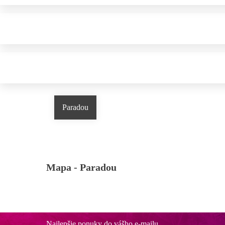
Paradou
Mapa -
Paradou
Najlepšie ponuky do vášho e-mailu