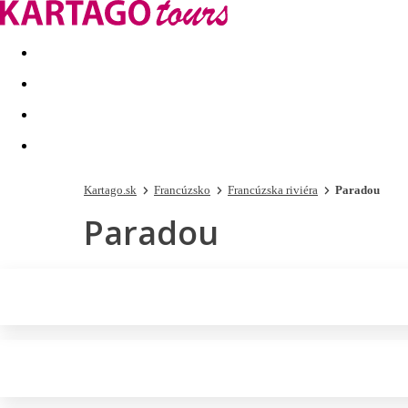
Last minute
Dovolenkové kluby
First minute - Leto 2026
Kartago.sk
Francúzsko
Francúzska riviéra
Paradou
Paradou