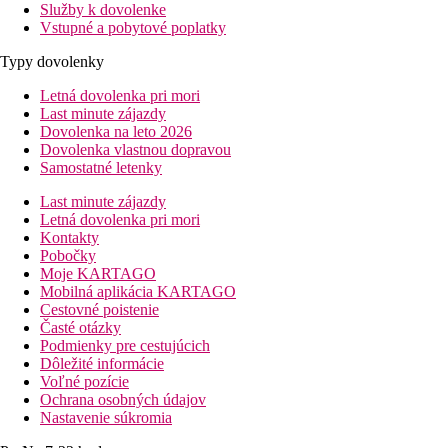
Služby k dovolenke
Vstupné a pobytové poplatky
Typy dovolenky
Letná dovolenka pri mori
Last minute zájazdy
Dovolenka na leto 2026
Dovolenka vlastnou dopravou
Samostatné letenky
Last minute zájazdy
Letná dovolenka pri mori
Kontakty
Pobočky
Moje KARTAGO
Mobilná aplikácia KARTAGO
Cestovné poistenie
Časté otázky
Podmienky pre cestujúcich
Dôležité informácie
Voľné pozície
Ochrana osobných údajov
Nastavenie súkromia