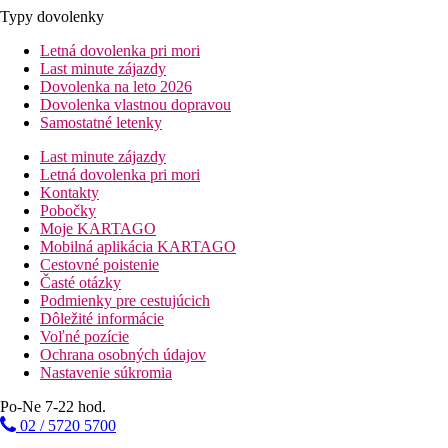
Typy dovolenky
Letná dovolenka pri mori
Last minute zájazdy
Dovolenka na leto 2026
Dovolenka vlastnou dopravou
Samostatné letenky
Last minute zájazdy
Letná dovolenka pri mori
Kontakty
Pobočky
Moje KARTAGO
Mobilná aplikácia KARTAGO
Cestovné poistenie
Časté otázky
Podmienky pre cestujúcich
Dôležité informácie
Voľné pozície
Ochrana osobných údajov
Nastavenie súkromia
Po-Ne 7-22 hod.
02 / 5720 5700