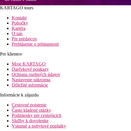
KARTAGO tours
Kontakt
Pobočky
Kariéra
O nás
Pre predajcov
Prehlásenie o prístupnosti
Pre klientov
Moje KARTAGO
Darčekové poukazy
Ochrana osobných údajov
Nastavenie súkromia
Dôležité informácie
Informácie k zájazdu
Cestovné poistenie
Často kladené otázky
Podmienky pre cestujúcich
Služby k dovolenke
Vstupné a pobytové poplatky