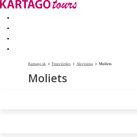
Last minute
Dovolenkové kluby
First minute - Leto 2026
Kartago.sk
Francúzsko
Akvitánia
Moliets
Moliets