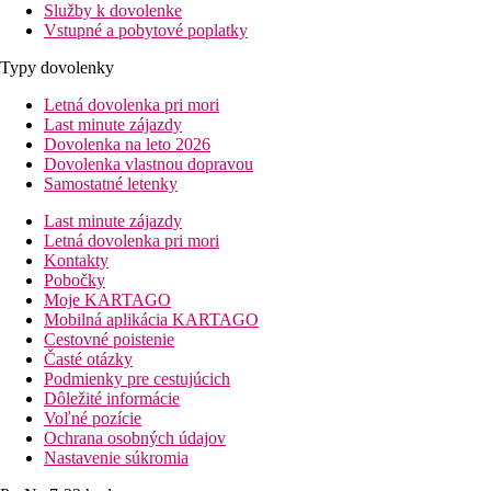
Služby k dovolenke
Vstupné a pobytové poplatky
Typy dovolenky
Letná dovolenka pri mori
Last minute zájazdy
Dovolenka na leto 2026
Dovolenka vlastnou dopravou
Samostatné letenky
Last minute zájazdy
Letná dovolenka pri mori
Kontakty
Pobočky
Moje KARTAGO
Mobilná aplikácia KARTAGO
Cestovné poistenie
Časté otázky
Podmienky pre cestujúcich
Dôležité informácie
Voľné pozície
Ochrana osobných údajov
Nastavenie súkromia