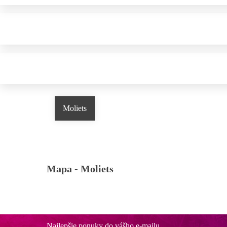
Moliets
Mapa -
Moliets
Najlepšie ponuky do vášho e-mailu