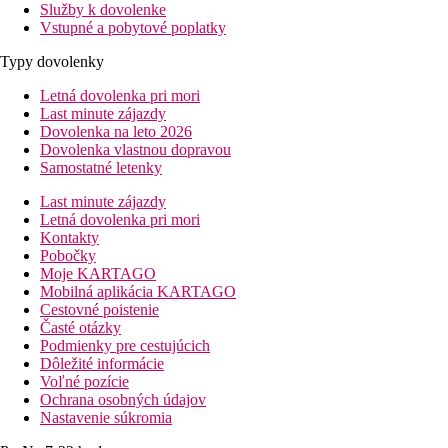
Služby k dovolenke
Vstupné a pobytové poplatky
Typy dovolenky
Letná dovolenka pri mori
Last minute zájazdy
Dovolenka na leto 2026
Dovolenka vlastnou dopravou
Samostatné letenky
Last minute zájazdy
Letná dovolenka pri mori
Kontakty
Pobočky
Moje KARTAGO
Mobilná aplikácia KARTAGO
Cestovné poistenie
Časté otázky
Podmienky pre cestujúcich
Dôležité informácie
Voľné pozície
Ochrana osobných údajov
Nastavenie súkromia