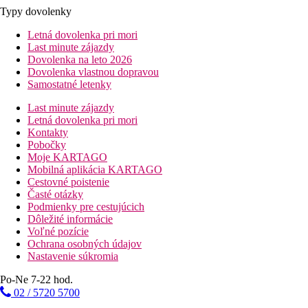
Typy dovolenky
Letná dovolenka pri mori
Last minute zájazdy
Dovolenka na leto 2026
Dovolenka vlastnou dopravou
Samostatné letenky
Last minute zájazdy
Letná dovolenka pri mori
Kontakty
Pobočky
Moje KARTAGO
Mobilná aplikácia KARTAGO
Cestovné poistenie
Časté otázky
Podmienky pre cestujúcich
Dôležité informácie
Voľné pozície
Ochrana osobných údajov
Nastavenie súkromia
Po-Ne 7-22 hod.
02 / 5720 5700