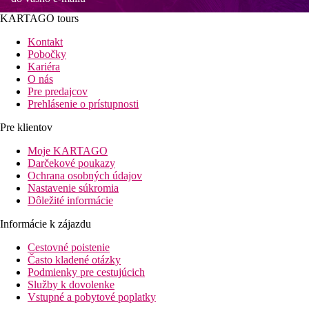
KARTAGO tours
Kontakt
Pobočky
Kariéra
O nás
Pre predajcov
Prehlásenie o prístupnosti
Pre klientov
Moje KARTAGO
Darčekové poukazy
Ochrana osobných údajov
Nastavenie súkromia
Dôležité informácie
Informácie k zájazdu
Cestovné poistenie
Často kladené otázky
Podmienky pre cestujúcich
Služby k dovolenke
Vstupné a pobytové poplatky