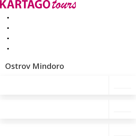
Last minute
Dovolenkové kluby
First minute - Leto 2026
Ostrov Mindoro