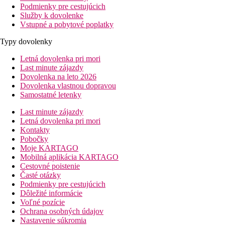
Podmienky pre cestujúcich
Služby k dovolenke
Vstupné a pobytové poplatky
Typy dovolenky
Letná dovolenka pri mori
Last minute zájazdy
Dovolenka na leto 2026
Dovolenka vlastnou dopravou
Samostatné letenky
Last minute zájazdy
Letná dovolenka pri mori
Kontakty
Pobočky
Moje KARTAGO
Mobilná aplikácia KARTAGO
Cestovné poistenie
Časté otázky
Podmienky pre cestujúcich
Dôležité informácie
Voľné pozície
Ochrana osobných údajov
Nastavenie súkromia