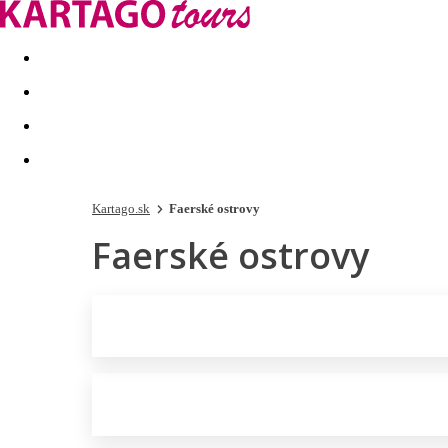
Last minute
Dovolenkové kluby
First minute - Leto 2026
Kartago.sk
Faerské ostrovy
Faerské ostrovy