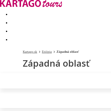
Last minute
Dovolenkové kluby
First minute - Leto 2026
Kartago.sk
Etiópia
Západná oblasť
Západná oblasť