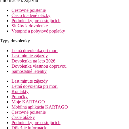
Informácie k zájazdu
Cestovné poistenie
Často kladené otázky
Podmienky pre cestujúcich
Služby k dovolenke
Vstupné a pobytové poplatky
Typy dovolenky
Letná dovolenka pri mori
Last minute zájazdy
Dovolenka na leto 2026
Dovolenka vlastnou dopravou
Samostatné letenky
Last minute zájazdy
Letná dovolenka pri mori
Kontakty
Pobočky
Moje KARTAGO
Mobilná aplikácia KARTAGO
Cestovné poistenie
Časté otázky
Podmienky pre cestujúcich
Dôležité informácie