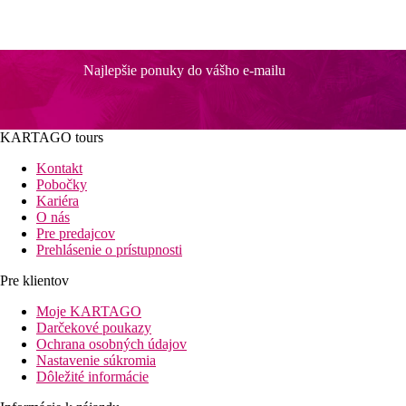
Najlepšie ponuky do vášho e-mailu
KARTAGO tours
Kontakt
Pobočky
Kariéra
O nás
Pre predajcov
Prehlásenie o prístupnosti
Pre klientov
Moje KARTAGO
Darčekové poukazy
Ochrana osobných údajov
Nastavenie súkromia
Dôležité informácie