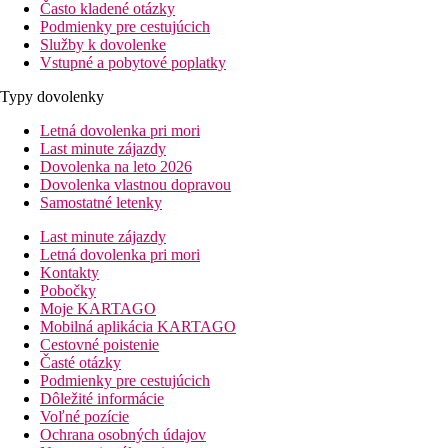
Často kladené otázky
Podmienky pre cestujúcich
Služby k dovolenke
Vstupné a pobytové poplatky
Typy dovolenky
Letná dovolenka pri mori
Last minute zájazdy
Dovolenka na leto 2026
Dovolenka vlastnou dopravou
Samostatné letenky
Last minute zájazdy
Letná dovolenka pri mori
Kontakty
Pobočky
Moje KARTAGO
Mobilná aplikácia KARTAGO
Cestovné poistenie
Časté otázky
Podmienky pre cestujúcich
Dôležité informácie
Voľné pozície
Ochrana osobných údajov