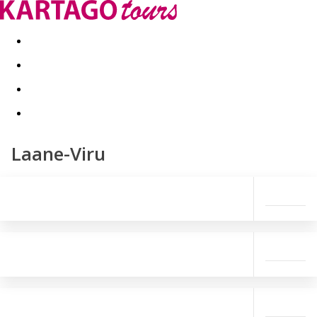
Last minute
Dovolenkové kluby
First minute - Leto 2026
Laane-Viru